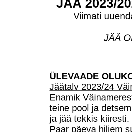
JÄÄ 2023/2
Viimati uuenda
JÄÄ 
ÜLEVAADE OLUK
Jäätalv 2023/24 Vä
Enamik Väinamerest
teine pool ja detse
ja jää tekkis kiirest
Paar päeva hiljem s