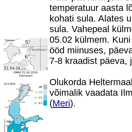
temperatuur aasta lõ
kohati sula. Alates 
sula. Vahepeal külm
05.02 külmem. Kuni 
ööd miinuses, päeva
7-8 kraadist päeva, 
SMHI 21.04.2024
Väinameri
Olukorda Heltermaal
võimalik vaadata Ilm
(
Meri
).