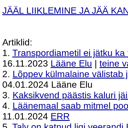
JÄÄL LIIKLEMINE JA JÄÄ K
Artiklid:
1.
Transpordiametil ei jätku k
16.11.2023
Lääne Elu
|
teine v
2.
Lõppev külmalaine välistab 
04.01.2024 Lääne Elu
3.
Kaksikvend päästis kaluri jä
4.
Läänemaal saab mitmel pool
11.01.2024
ERR
5.
Talv on katnud ligi veerand